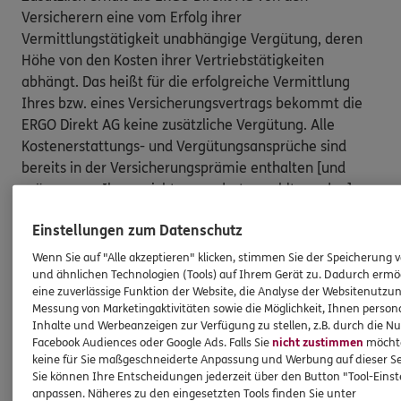
Versicherern eine vom Erfolg ihrer
Vermittlungstätigkeit unabhängige Vergütung, deren
Höhe von den Kosten ihrer Vertriebstätigkeiten
abhängt. Das heißt für die erfolgreiche Vermittlung
Ihres bzw. eines Versicherungsvertrags bekommt die
ERGO Direkt AG keine zusätzliche Vergütung. Alle
Kostenerstattungs- und Vergütungsansprüche sind
bereits in der Versicherungsprämie enthalten [und
müssen von Ihnen nicht gesondert gezahlt werden].
Nach oben
Einstellungen zum Datenschutz
Wenn Sie auf "Alle akzeptieren" klicken, stimmen Sie der Speicherung 
und ähnlichen Technologien (Tools) auf Ihrem Gerät zu. Dadurch ermö
HINWEIS
eine zuverlässige Funktion der Website, die Analyse der Websitenutzun
Wichtiges aus dem Vermittlerrecht
Messung von Marketingaktivitäten sowie die Möglichkeit, Ihnen persona
Inhalte und Werbeanzeigen zur Verfügung zu stellen, z.B. durch die N
Facebook Audiences oder Google Ads. Falls Sie
nicht zustimmen
möchten
keine für Sie maßgeschneiderte Anpassung und Werbung auf dieser Se
Ich bin verpflichtet, Ihnen Auskünfte zu meiner
Sie können Ihre Entscheidungen jederzeit über den Button "Tool-Eins
Person zu geben. Sowohl Ihr Schutz als Verbraucher
anpassen. Näheres zu den eingesetzten Tools finden Sie unter