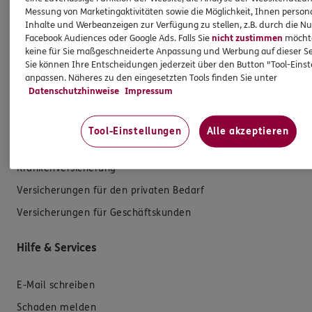
Messung von Marketingaktivitäten sowie die Möglichkeit, Ihnen persona
Inhalte und Werbeanzeigen zur Verfügung zu stellen, z.B. durch die N
Facebook Audiences oder Google Ads. Falls Sie
nicht zustimmen
möchten
keine für Sie maßgeschneiderte Anpassung und Werbung auf dieser Se
Sie können Ihre Entscheidungen jederzeit über den Button "Tool-Eins
anpassen. Näheres zu den eingesetzten Tools finden Sie unter
Produkte
Datenschutzhinweise
Impressum
Zahnversicherungen
Tool-Einstellungen
Alle akzeptieren
Kfz-Versicherung
Krankenversicherung
Versicherungen für den privaten Bedarf
Versicherungen für Geschäftskunden
Hilfe & Services
E-Mail schreiben
Schaden melden