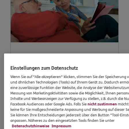
Lob und
Einstellungen zum Datenschutz
Beschwerde
Wenn Sie auf "Alle akzeptieren" klicken, stimmen Sie der Speicherung 
und ähnlichen Technologien (Tools) auf Ihrem Gerät zu. Dadurch ermö
eine zuverlässige Funktion der Website, die Analyse der Websitenutzun
Messung von Marketingaktivitäten sowie die Möglichkeit, Ihnen persona
Waren Sie unzufrieden mit uns oder möchten
Inhalte und Werbeanzeigen zur Verfügung zu stellen, z.B. durch die N
Facebook Audiences oder Google Ads. Falls Sie
nicht zustimmen
möchten
Sie uns loben? Dann können Sie uns Ihre
keine für Sie maßgeschneiderte Anpassung und Werbung auf dieser Se
Meinung hier mitteilen.
Sie können Ihre Entscheidungen jederzeit über den Button "Tool-Eins
anpassen. Näheres zu den eingesetzten Tools finden Sie unter
Datenschutzhinweise
Impressum