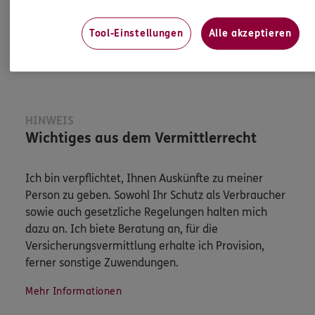
Jetzt informieren
Tool-Einstellungen
Alle akzeptieren
HINWEIS
Wichtiges aus dem Vermittlerrecht
Ich bin verpflichtet, Ihnen Auskünfte zu meiner
Person zu geben. Sowohl Ihr Schutz als Verbraucher
sowie auch gesetzliche Regelungen halten mich
dazu an. Ich biete Beratung an, für die
Versicherungsvermittlung erhalte ich Provision,
ferner sonstige Zuwendungen.
Mehr Informationen